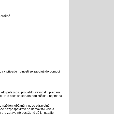
doročně.
S, a v případě nutnosti se zapojují do pomoci
této příležitosti proběhlo slavnostní předání
e. Tato akce se konala pod záštitou hejtmana
shromáždění občanů a nebo zdravotně
gace bezpříspěvkového dárcovství krve a
pro zdravotně postižené děti. I nadále