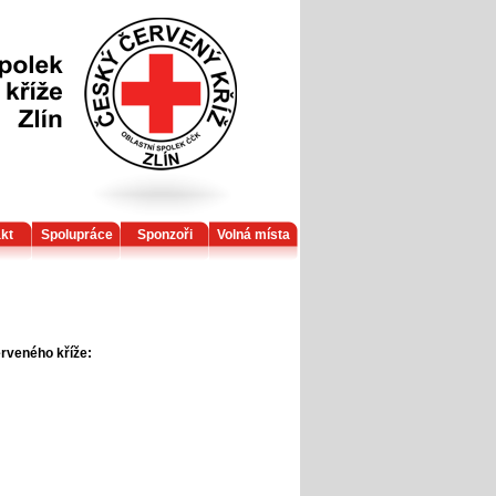
kt
Spolupráce
Sponzoři
Volná místa
erveného kříže: