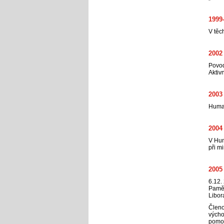
1999
V těc
2002
Povo
Aktiv
2003
Human
2004
V Hum
při m
2005
6.12.
Pamět
Libor
Členo
výcho
pomoc