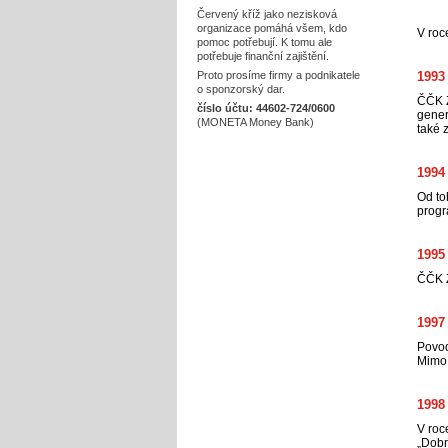
Červený kříž jako nezisková
organizace pomáhá všem, kdo
V roc
pomoc potřebují. K tomu ale
potřebuje finanční zajištění.
Proto prosíme firmy a podnikatele
1993
o sponzorský dar.
ČČK Z
číslo účtu: 44602-724/0600
gener
(MONETA Money Bank)
také 
1994
Od to
progr
1995
ČČK Z
1997
Povo
Mimo 
1998
V roc
„Dobr