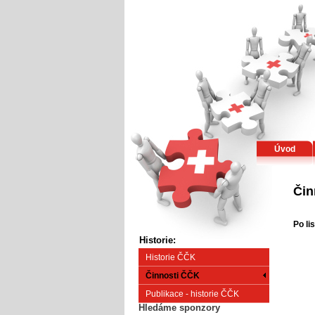
Úvod
Čin
Po li
Historie:
Historie ČČK
Činnosti ČČK
Publikace - historie ČČK
Hledáme sponzory