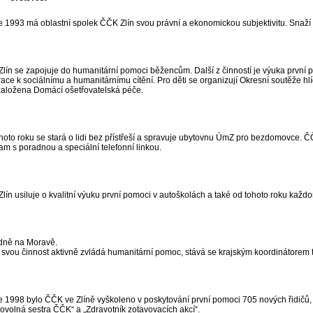
e 1993 má oblastní spolek ČČK Zlín svou právní a ekonomickou subjektivitu. Snaží
lín se zapojuje do humanitární pomoci běžencům. Další z činností je výuka první
ace k sociálnímu a humanitárnímu cítění. Pro děti se organizují Okresní soutěže h
založena Domácí ošetřovatelská péče.
hoto roku se stará o lidi bez přístřeší a spravuje ubytovnu ÚmZ pro bezdomovce. ČČ
am s poradnou a speciální telefonní linkou.
lín usiluje o kvalitní výuku první pomoci v autoškolách a také od tohoto roku každo
dně na Moravě.
svou činnost aktivně zvládá humanitární pomoc, stává se krajským koordinátorem té
e 1998 bylo ČČK ve Zlíně vyškoleno v poskytování první pomoci 705 nových řidičů
ovolná sestra ČČK“ a „Zdravotník zotavovacích akcí“.