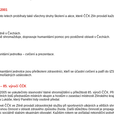
-2001
hto letech probíhaly také všechny druhy školení a akce, které ČČK Zlín provádí kaž
dně v Čechách.
ně shromažďuje, dopravuje humanitární pomoc pro postižené oblasti v Čechách.
itární jednotka – cvičení a prezentace.
anitární jednotce jsou přeškoleni zdravotníci, kteří se účastní cvičení a patří do IZ
imořádných událostech.
 – 85. výročí ČČK
 2005 se uskutečnilo slavnostní Valné shromáždění u příležitosti 85. výročí ČČK. Při 
ních listů předsedům místních skupin a hostům v zasedací místnosti Zlínského kraj
a Lukáše, který Pamětní listy osobně předal.
vé ČČK ve Zlíně provádí zdravotnické služby při sportovních utkáních a větších 
vnou činnost v oblasti zdravého způsobu života. Další důležitou činností je propa
 sociálně slabým skupinám obyvatel. Každým rokem se pořádají rekondiční pobyty 