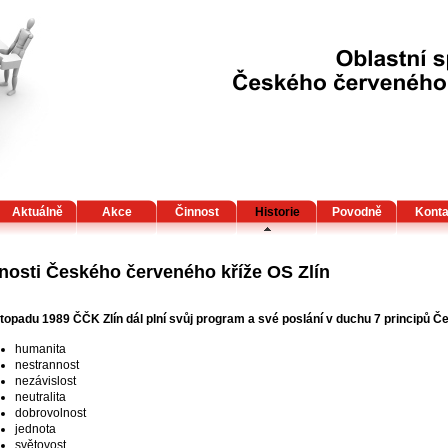
Aktuálně
Akce
Činnost
Historie
Povodně
Konta
nosti Českého červeného kříže OS Zlín
stopadu 1989 ČČK Zlín dál plní svůj program a své poslání v duchu 7 principů Č
humanita
nestrannost
nezávislost
neutralita
dobrovolnost
jednota
světovost