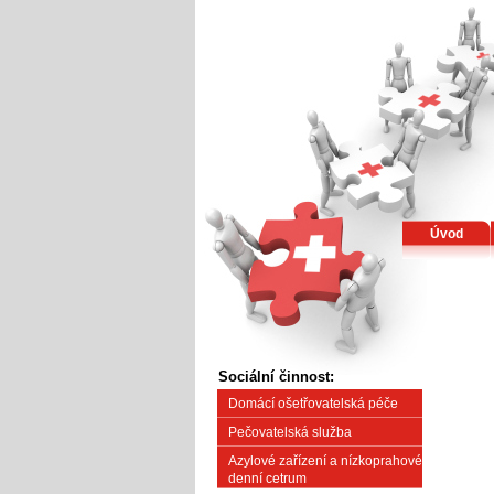
Úvod
Sociální činnost:
Domácí ošetřovatelská péče
Pečovatelská služba
Azylové zařízení a nízkoprahové
denní cetrum