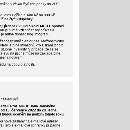
možnost získat čtyři vstupenky do ZOO
 letos zvýšila z 600 Kč na 800 Kč.
ří na čtyři vstupenky.
i jízdenek v ulici Školní MHD Dopravní
u je nutné vzít občanský průkaz a
e nutné donést svoji fotografii.
ržet bezplatně Senior-pas. Možnost volby
terý je plně invalidní. Pro získání tohoto
 stupně invalidity. V případě, že se ze
 slevu na jízdné může na základě plné
ěřena notářem).
edu na dobu platnosti.
následující:
edailí Prof. MUDr. Jana Janského
 od 13. července 2022 do 20. ledna
023 budou oceněni na podzim tohoto roku.
ou nově zaslány na e-mailové adresy
vali svoje e-mailové schránky případně