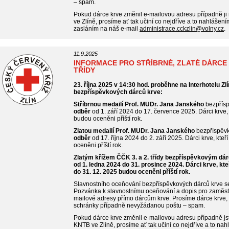
– spam.
Pokud dárce krve změnil e-mailovou adresu případně ji
ve Zlíně, prosíme ať tak učiní co nejdříve a to nahlášen
zasláním na náš e-mail
administrace.cckzlin@volny.cz
.
11.9.2025
INFORMACE PRO STŘÍBRNÉ, ZLATÉ DÁRCE KR
TŘÍDY
23. října 2025 v 14:30 hod. proběhne na Interhotelu Zl
bezpříspěvkových dárců krve:
Stříbrnou medailí Prof. MUDr. Jana Janského
bezpřísp
odběr
od 1. září 2024 do 17. července 2025. Dárci krve, 
budou oceněni příští rok.
Zlatou medailí Prof. MUDr. Jana Janského
bezpříspěvk
odběr
od 17. října 2024 do 2. září 2025. Dárci krve, kteř
oceněni příští rok.
Zlatým křížem ČČK 3. a 2. třídy bezpříspěvkovým dárců
od 1. ledna 2024 do 31. prosince 2024. Dárci krve, kteř
do 31. 12. 2025 budou oceněni příští rok.
Slavnostního oceňování bezpříspěvkových dárců krve se 
Pozvánka k slavnostnímu oceňování a dopis pro zaměst
mailové adresy přímo dárcům krve. Prosíme dárce krve, a
schránky případně nevyžádanou poštu – spam.
Pokud dárce krve změnil e-mailovou adresu případně jst
KNTB ve Zlíně, prosíme ať tak učiní co nejdříve a to na