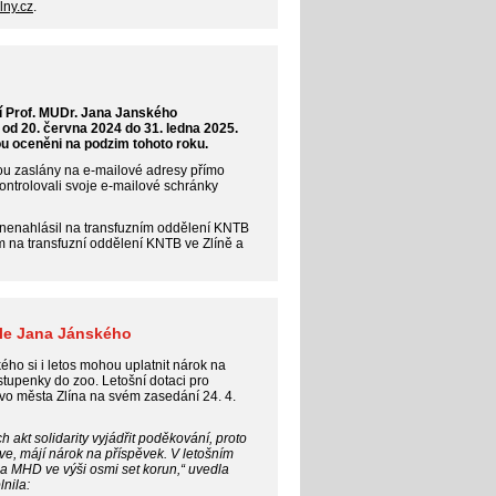
lny.cz
.
í Prof. MUDr. Jana Janského
 od 20. června 2024 do 31. ledna 2025.
dou oceněni na podzim tohoto roku.
ou zaslány na e-mailové adresy přímo
ntrolovali svoje e-mailové schránky
 nenahlásil na transfuzním oddělení KNTB
ím na transfuzní oddělení KNTB ve Zlíně a
aile Jana Jánského
kého si i letos mohou uplatnit nárok na
tupenky do zoo. Letošní dotaci pro
tvo města Zlína na svém zasedání 24. 4.
 akt solidarity vyjádřit poděkování, proto
krve, májí nárok na příspěvek. V letošním
na MHD ve výši osmi set korun,“ uvedla
nila: