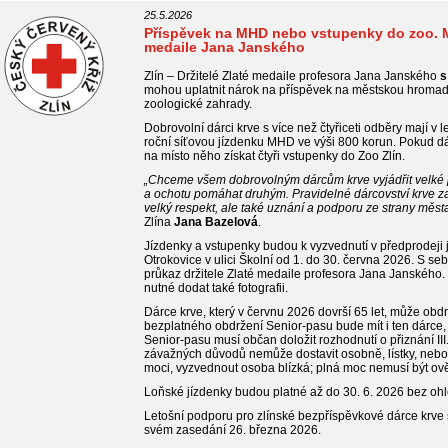
25.5.2026
Příspěvek na MHD nebo vstupenky do zoo. M
medaile Jana Janského
Zlín – Držitelé Zlaté medaile profesora Jana Janského
s
mohou uplatnit nárok na příspěvek na městskou hromad
zoologické zahrady.
Dobrovolní dárci krve s více než čtyřiceti odběry mají v
roční síťovou jízdenku MHD ve výši 800 korun. Pokud d
na místo něho získat čtyři vstupenky do Zoo Zlín.
„Chceme všem dobrovolným dárcům krve vyjádřit velké po
a ochotu pomáhat druhým. Pravidelné dárcovství krve zac
velký respekt, ale také uznání a podporu ze strany města
Zlína
Jana Bazelová
.
Jízdenky a vstupenky budou k vyzvednutí v předprodeji 
Otrokovice v ulici Školní od 1. do 30. června 2026. S se
průkaz držitele Zlaté medaile profesora Jana Janského. 
nutné dodat také fotografii.
Dárce krve, který v červnu 2026 dovrší 65 let, může obd
bezplatného obdržení Senior-pasu bude mít i ten dárce, k
Senior-pasu musí občan doložit rozhodnutí o přiznání III.
závažných důvodů nemůže dostavit osobně, lístky, nebo
moci, vyzvednout osoba blízká; plná moc nemusí být ov
Loňské jízdenky budou platné až do 30. 6. 2026 bez ohl
Letošní podporu pro zlínské bezpříspěvkové dárce krve s
svém zasedání 26. března 2026.