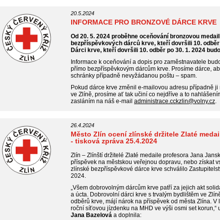
20.5.2024
INFORMACE PRO BRONZOVÉ DÁRCE KRVE
Od 20. 5. 2024 proběhne oceňování bronzovou medail
bezpříspěvkových dárců krve, kteří dovršili 10. odběr
Dárci krve, kteří dovršili 10. odběr po 30. 1. 2024 bu
Informace k oceňování a dopis pro zaměstnavatele bud
přímo bezpříspěvkovým dárcům krve. Prosíme dárce, aby 
schránky případně nevyžádanou poštu – spam.
Pokud dárce krve změnil e-mailovou adresu případně ji
ve Zlíně, prosíme ať tak učiní co nejdříve a to nahlášen
zasláním na náš e-mail
administrace.cckzlin@volny.cz
.
26.4.2024
Město Zlín ocení zlínské držitele Zlaté med
- tisková zpráva 25.4.2024
Zlín – Zlínští držitelé Zlaté medaile profesora Jana Jans
příspěvek na městskou veřejnou dopravu, nebo získat vs
zlínské bezpříspěvkové dárce krve schválilo Zastupitels
2024.
„Všem dobrovolným dárcům krve patří za jejich akt soli
a úcta. Dobrovolní dárci krve s trvalým bydlištěm ve Zlíně
odběrů krve, májí nárok na příspěvek od města Zlína. V
roční síťovou jízdenku na MHD ve výši osmi set korun,“
Jana Bazelová
a doplnila: