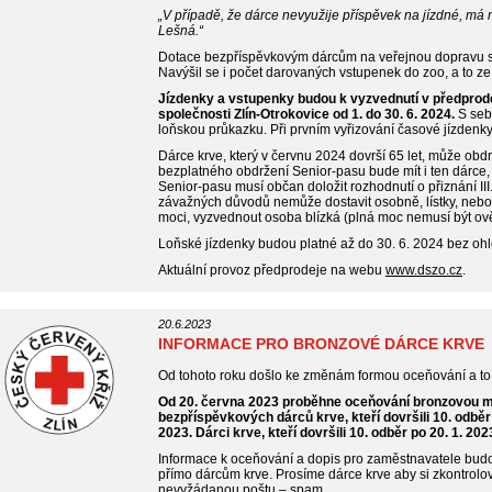
„V případě, že dárce nevyužije příspěvek na jízdné, má 
Lešná.“
Dotace bezpříspěvkovým dárcům na veřejnou dopravu se
Navýšil se i počet darovaných vstupenek do zoo, a to ze t
Jízdenky a vstupenky budou k vyzvednutí v předprodej
společnosti Zlín-Otrokovice od 1. do 30. 6. 2024.
S sebo
loňskou průkazku. Při prvním vyřizování časové jízdenky j
Dárce krve, který v červnu 2024 dovrší 65 let, může obd
bezplatného obdržení Senior-pasu bude mít i ten dárce, k
Senior-pasu musí občan doložit rozhodnutí o přiznání III.
závažných důvodů nemůže dostavit osobně, lístky, nebo
moci, vyzvednout osoba blízká (plná moc nemusí být ov
Loňské jízdenky budou platné až do 30. 6. 2024 bez ohl
Aktuální provoz předprodeje na webu
www.dszo.cz
.
20.6.2023
INFORMACE PRO BRONZOVÉ DÁRCE KRVE
Od tohoto roku došlo ke změnám formou oceňování a to 
Od 20. června 2023 proběhne oceňování bronzovou m
bezpříspěvkových dárců krve, kteří dovršili 10. odběr
2023. Dárci krve, kteří dovršili 10. odběr po 20. 1. 2
Informace k oceňování a dopis pro zaměstnavatele bud
přímo dárcům krve. Prosíme dárce krve aby si zkontrolo
nevyžádanou poštu – spam.