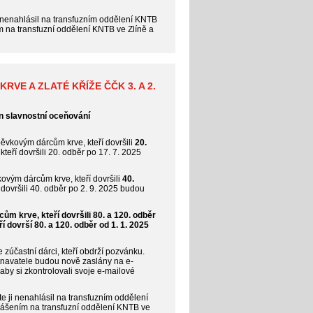
 nenahlásil na transfuzním oddělení KNTB
ím na transfuzní oddělení KNTB ve Zlíně a
VE A ZLATÉ KŘÍŽE ČČK 3. A 2.
ín slavnostní oceňování
ěvkovým dárcům krve, kteří dovršili
20.
kteří dovršili 20. odběr po 17. 7. 2025
ovým dárcům krve, kteří dovršili
40.
í dovršili 40. odběr po 2. 9. 2025 budou
m krve, kteří dovršili 80. a 120. odběr
í dovrší 80. a 120. odběr od 1. 1. 2025
zúčastní dárci, kteří obdrží pozvánku.
navatele budou nově zaslány na e-
by si zkontrolovali svoje e-mailové
e ji nenahlásil na transfuzním oddělení
hlášením na transfuzní oddělení KNTB ve