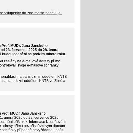
nebo-vstupenky-do-zoo-mesto-podekuje-
í Prof. MUDr. Jana Janského
r od 23. července 2025 do 28. února
026 budou oceněni na podzim tohoto roku.
ou zaslány na e-mailové adresy přímo
ntrolovali svoje e-mailové schránky
 nenahlásil na transfuzním oddělení KNTB
ím na transfuzní oddělení KNTB ve Zlíně a
í Prof. MUDr. Jana Janského
d 1. února 2025 do 22. července 2025.
 oceněni příští rok. Informace k oceňování
vé adresy přímo bezpříspěvkovým dárcům
ové schránky případně nevyžádanou poštu