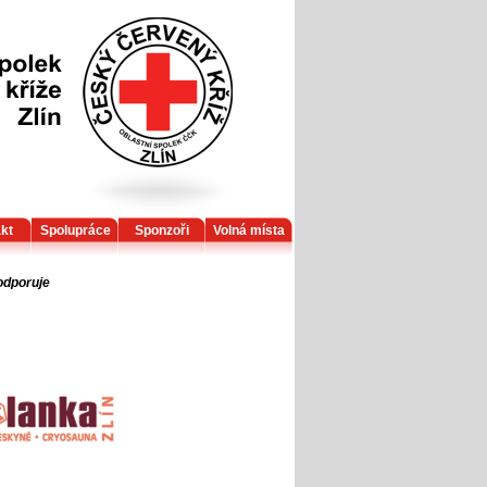
kt
Spolupráce
Sponzoři
Volná místa
odporuje