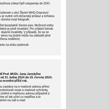
možnost získat čtyři vstupenky do ZOO
jízdenek v ulici Školní MHD Dopravní
ou je nutné vzít občanský průkaz a loňskou
donést svoji fotografii.
ržet bezplatně Senior-pas. Možnost volby
terý je plně invalidní. Pro získání tohoto
 stupně invalidity. V případě, že se ze
 slevu na jízdné může na základě plné
ěřena notářem).
edu na dobu platnosti.
lí Prof. MUDr. Jana Janského
 od 31. ledna 2024 do 19. června 2024.
u oceněni příští rok.
ou zaslány na e-mailové adresy přímo
ntrolovali svoje e-mailové schránky
změnil e-mailovou adresu případně ji
e ať tak učiní co nejdříve a to
láním na náš e-mail