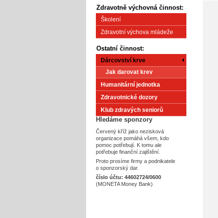
Zdravotně výchovná činnost:
Školení
Zdravotní výchova mládeže
Ostatní činnost:
Dárcovství krve
Jak darovat krev
Humanitární jednotka
Zdravotnické dozory
Klub zdravých seniorů
Hledáme sponzory
Červený kříž jako nezisková
organizace pomáhá všem, kdo
pomoc potřebují. K tomu ale
potřebuje finanční zajištění.
Proto prosíme firmy a podnikatele
o sponzorský dar.
číslo účtu: 44602724/0600
(MONETA Money Bank)