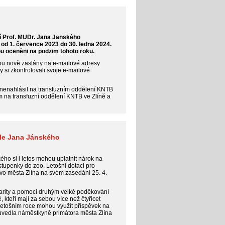
í Prof. MUDr. Jana Janského
 od 1. července 2023 do 30. ledna 2024.
dou oceněni na podzim tohoto roku.
ou nově zaslány na e-mailové adresy
si zkontrolovali svoje e-mailové
 nenahlásil na transfuzním oddělení KNTB
ím na transfuzní oddělení KNTB ve Zlíně a
aile Jana Jánského
kého si i letos mohou uplatnit nárok na
tupenky do zoo. Letošní dotaci pro
tvo města Zlína na svém zasedání 25. 4.
darity a pomoci druhým velké poděkování
, kteří mají za sebou více než čtyřicet
 letošním roce mohou využít příspěvek na
 uvedla náměstkyně primátora města Zlína