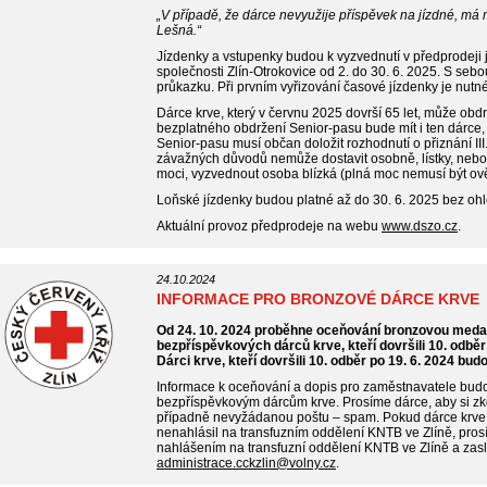
„V případě, že dárce nevyužije příspěvek na jízdné, má 
Lešná.“
Jízdenky a vstupenky budou k vyzvednutí v předprodeji 
společnosti Zlín-Otrokovice od 2. do 30. 6. 2025. S seb
průkazku. Při prvním vyřizování časové jízdenky je nutné 
Dárce krve, který v červnu 2025 dovrší 65 let, může obd
bezplatného obdržení Senior-pasu bude mít i ten dárce, k
Senior-pasu musí občan doložit rozhodnutí o přiznání III.
závažných důvodů nemůže dostavit osobně, lístky, nebo
moci, vyzvednout osoba blízká (plná moc nemusí být ov
Loňské jízdenky budou platné až do 30. 6. 2025 bez ohl
Aktuální provoz předprodeje na webu
www.dszo.cz
.
24.10.2024
INFORMACE PRO BRONZOVÉ DÁRCE KRVE
Od 24. 10. 2024 proběhne oceňování bronzovou medai
bezpříspěvkových dárců krve, kteří dovršili 10. odběr
Dárci krve, kteří dovršili 10. odběr po 19. 6. 2024 budo
Informace k oceňování a dopis pro zaměstnavatele bud
bezpříspěvkovým dárcům krve. Prosíme dárce, aby si zko
případně nevyžádanou poštu – spam. Pokud dárce krve 
nenahlásil na transfuzním oddělení KNTB ve Zlíně, prosím
nahlášením na transfuzní oddělení KNTB ve Zlíně a zas
administrace.cckzlin@volny.cz
.