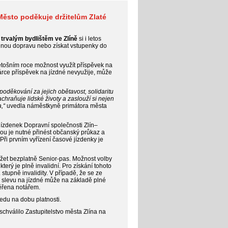
ěsto poděkuje držitelům Zlaté
 trvalým bydlištěm ve Zlíně
si i letos
nou dopravu nebo získat vstupenky do
 letošním roce možnost využít příspěvek na
árce příspěvek na jízdné nevyužije, může
děkování za jejich obětavost, solidaritu
hraňuje lidské životy a zaslouží si nejen
,“
uvedla náměstkyně primátora města
jízdenek Dopravní společnosti Zlín–
bou je nutné přinést občanský průkaz a
Při prvním vyřízení časové jízdenky je
ržet bezplatně Senior-pas. Možnost volby
terý je plně invalidní. Pro získání tohoto
 stupně invalidity. V případě, že se ze
 slevu na jízdné může na základě plné
ěřena notářem.
edu na dobu platnosti.
chválilo Zastupitelstvo města Zlína na