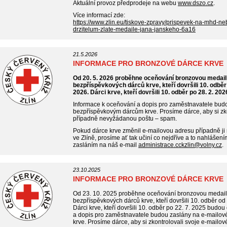
Aktuální provoz předprodeje na webu
www.dszo.cz
.
Více informací zde:
https://www.zlin.eu/tiskove-zpravy/prispevek-na-mhd-
drzitelum-zlate-medaile-jana-janskeho-6a16
21.5.2026
INFORMACE PRO BRONZOVÉ DÁRCE KRVE
Od 20. 5. 2026 proběhne oceňování bronzovou medail
bezpříspěvkových dárců krve, kteří dovršili 10. odbě
2026. Dárci krve, kteří dovršili 10. odběr po 28. 2. 2
Informace k oceňování a dopis pro zaměstnavatele bud
bezpříspěvkovým dárcům krve. Prosíme dárce, aby si zko
případně nevyžádanou poštu – spam.
Pokud dárce krve změnil e-mailovou adresu případně ji
ve Zlíně, prosíme ať tak učiní co nejdříve a to nahlášen
zasláním na náš e-mail
administrace.cckzlin@volny.cz
.
23.10.2025
INFORMACE PRO BRONZOVÉ DÁRCE KRVE
Od 23. 10. 2025 proběhne oceňování bronzovou medail
bezpříspěvkových dárců krve, kteří dovršili 10. odběr o
Dárci krve, kteří dovršili 10. odběr po 22. 7. 2025 budou
a dopis pro zaměstnavatele budou zaslány na e-mailo
krve. Prosíme dárce, aby si zkontrolovali svoje e-mail