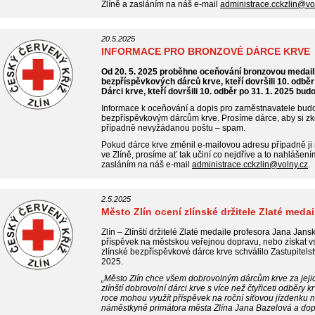
Zlíně a zasláním na náš e-mail
administrace.cckzlin@vo
20.5.2025
INFORMACE PRO BRONZOVÉ DÁRCE KRVE
Od 20. 5. 2025 proběhne oceňování bronzovou medail
bezpříspěvkových dárců krve, kteří dovršili 10. odběr
Dárci krve, kteří dovršili 10. odběr po 31. 1. 2025 bu
Informace k oceňování a dopis pro zaměstnavatele bud
bezpříspěvkovým dárcům krve. Prosíme dárce, aby si zko
případně nevyžádanou poštu – spam.
Pokud dárce krve změnil e-mailovou adresu případně ji
ve Zlíně, prosíme ať tak učiní co nejdříve a to nahlášen
zasláním na náš e-mail
administrace.cckzlin@volny.cz
.
2.5.2025
Město Zlín ocení zlínské držitele Zlaté med
Zlín – Zlínští držitelé Zlaté medaile profesora Jana Jans
příspěvek na městskou veřejnou dopravu, nebo získat vs
zlínské bezpříspěvkové dárce krve schválilo Zastupitels
2025.
„Město Zlín chce všem dobrovolným dárcům krve za jejich
zlínští dobrovolní dárci krve s více než čtyřiceti odběry 
roce mohou využít příspěvek na roční síťovou jízdenku 
náměstkyně primátora města Zlína Jana Bazelová a dopl